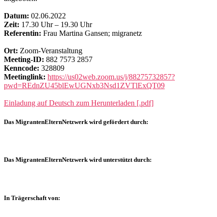
Datum:
02.06.2022
Zeit:
17.30 Uhr – 19.30 Uhr
Referentin:
Frau Martina Gansen; migranetz
Ort:
Zoom-Veranstaltung
Meeting-ID:
882 7573 2857
Kenncode:
328809
Meetinglink:
https://us02web.zoom.us/j/88275732857?
pwd=REdnZU45blEwUGNxb3Nsd1ZVTlExQT09
Einladung auf Deutsch zum Herunterladen [.pdf]
Das MigrantenElternNetzwerk wird gefördert durch:
Das MigrantenElternNetzwerk wird unterstützt durch:
In Trägerschaft von: