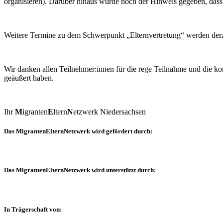
organisieren). Darüber hinaus wurde noch der Hinweis gegeben, dass
Weitere Termine zu dem Schwerpunkt „Elternvertretung“ werden derze
Wir danken allen Teilnehmer:innen für die rege Teilnahme und die kon
geäußert haben.
Ihr
M
igranten
E
ltern
N
etzwerk Niedersachsen
Das MigrantenElternNetzwerk wird gefördert durch:
Das MigrantenElternNetzwerk wird unterstützt durch:
In Trägerschaft von: