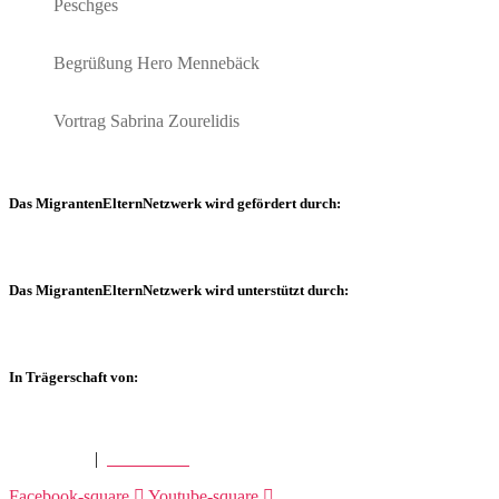
Peschges
Begrüßung Hero Mennebäck
Vortrag Sabrina Zourelidis
Das MigrantenElternNetzwerk wird gefördert durch:
Das MigrantenElternNetzwerk wird unterstützt durch:
In Trägerschaft von:
Impressum
|
datenschutz
Facebook-square
Youtube-square